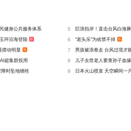
5
民健身公共服务体系
巨浪拍岸！直击台风白海
6
玉环沿海登陆
“老头乐”为啥禁不掉
新
热
7
器摆动明显
男孩被浪卷走 台风过境才
热
8
AI超集群投用
儿子去世老人要查孙子血
9
空降时坠地牺牲
日本火山喷发 天空瞬间一