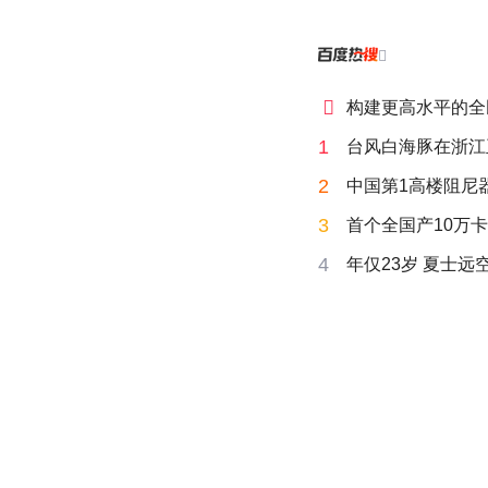


构建更高水平的全
1
台风白海豚在浙江
2
中国第1高楼阻尼
3
首个全国产10万卡
4
年仅23岁 夏士远