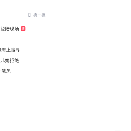

换一换
豚登陆现场
新
能海上搜寻
缘儿媳拒绝
片漆黑