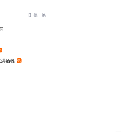

换一换
表
热
抗洪牺牲
热