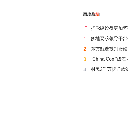


把党建设得更加坚
1
多地要求领导干部
2
东方甄选被判赔偿
3
“China Cool”
4
村民2千万拆迁款法