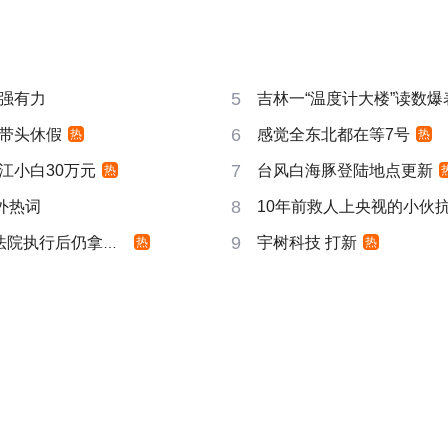
5
强有力
吉林一“温度计大楼”读数爆
6
带头休假
感觉全东北都在等7号
热
热
7
江小白30万元
台风白海豚登陆地点更新
热
8
成海外热词
10年前救人上央视的小伙
9
院执行后仍拿不到
宇树科技 打新
热
热