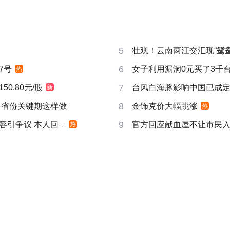
5
壮观！云南两江交汇现“鸳鸯
6
7号
女子利用漏洞0元买了3千
热
7
0.80元/股
台风白海豚影响中国已成
新
8
多省份关键期这样做
金饰克价大幅跳涨
热
9
引争议 本人回应
官方回应献血屋不让市民
热