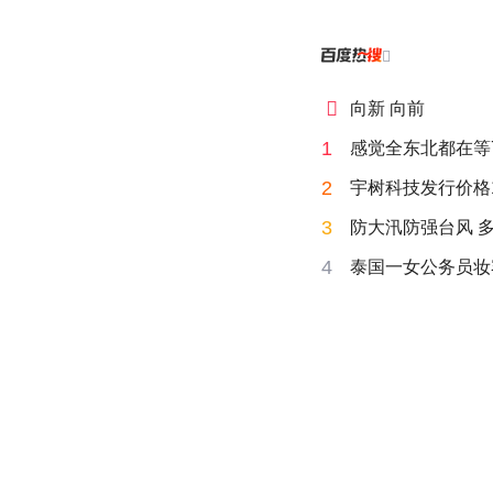


向新 向前
1
感觉全东北都在等
2
宇树科技发行价格15
3
防大汛防强台风 
4
泰国一女公务员妆容