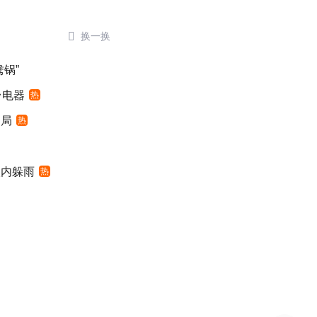

换一换
锅”
台电器
热
定局
热
入内躲雨
热