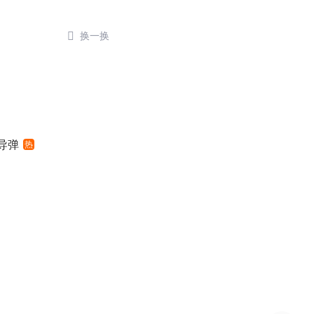

换一换
导弹
热