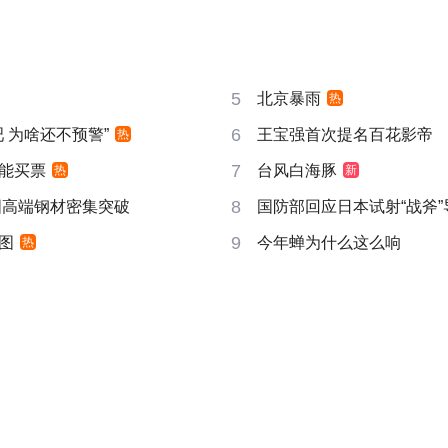
5
北京暴雨
热
6
吧 为啥还不预警”
王宝强首次提名百花影帝
热
7
能买票
台风白海豚
热
新
8
国高端钢材密集突破
国防部回应日本试射“战斧”
9
图
今年蝉为什么这么响
热